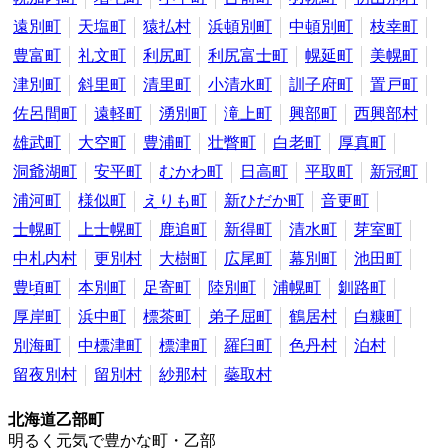
遠別町
天塩町
猿払村
浜頓別町
中頓別町
枝幸町
豊富町
礼文町
利尻町
利尻富士町
幌延町
美幌町
津別町
斜里町
清里町
小清水町
訓子府町
置戸町
佐呂間町
遠軽町
湧別町
滝上町
興部町
西興部村
雄武町
大空町
豊浦町
壮瞥町
白老町
厚真町
洞爺湖町
安平町
むかわ町
日高町
平取町
新冠町
浦河町
様似町
えりも町
新ひだか町
音更町
士幌町
上士幌町
鹿追町
新得町
清水町
芽室町
中札内村
更別村
大樹町
広尾町
幕別町
池田町
豊頃町
本別町
足寄町
陸別町
浦幌町
釧路町
厚岸町
浜中町
標茶町
弟子屈町
鶴居村
白糠町
別海町
中標津町
標津町
羅臼町
色丹村
泊村
留夜別村
留別村
紗那村
蘂取村
北海道乙部町
明るく元気で豊かな町・乙部