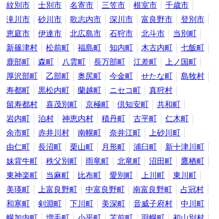
紋別市
士別市
名寄市
三笠市
根室市
千歳市
滝川市
砂川市
歌志内市
深川市
富良野市
登別市
恵庭市
伊達市
北広島市
石狩市
北斗市
当別町
新篠津村
松前町
福島町
知内町
木古内町
七飯町
鹿部町
森町
八雲町
長万部町
江差町
上ノ国町
厚沢部町
乙部町
奥尻町
今金町
せたな町
島牧村
寿都町
黒松内町
蘭越町
ニセコ町
真狩村
留寿都村
喜茂別町
京極町
倶知安町
共和町
岩内町
泊村
神恵内村
積丹町
古平町
仁木町
余市町
赤井川村
南幌町
奈井江町
上砂川町
由仁町
長沼町
栗山町
月形町
浦臼町
新十津川町
妹背牛町
秩父別町
雨竜町
北竜町
沼田町
鷹栖町
東神楽町
当麻町
比布町
愛別町
上川町
東川町
美瑛町
上富良野町
中富良野町
南富良野町
占冠村
和寒町
剣淵町
下川町
美深町
音威子府村
中川町
幌加内町
増毛町
小平町
苫前町
羽幌町
初山別村