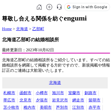
engumi
尊敬し合える関係を紡ぐ
Home
>
北海道
>
乙部町
北海道乙部町の結婚相談所
最終更新日：
2023年10月02日
北海道乙部町の結婚相談所をご紹介しています。すべての結
婚相談所を網羅して掲載する方針ですので、新規掲載や情報
訂正のご連絡は大歓迎いたします。
北海道
札幌市
函館市
小樽市
旭川市
室蘭市
釧路市
帯広市
北見市
夕張市
岩見沢市
網走市
留萌市
苫小牧市
稚内市
美唄市
芦別市
江別市
赤平市