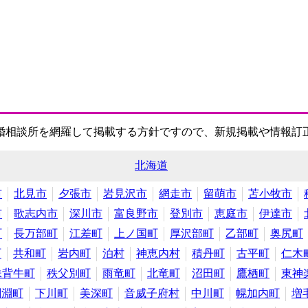
婚相談所を網羅して掲載する方針ですので、新規掲載や情報訂
北海道
市
北見市
夕張市
岩見沢市
網走市
留萌市
苫小牧市
市
歌志内市
深川市
富良野市
登別市
恵庭市
伊達市
町
長万部町
江差町
上ノ国町
厚沢部町
乙部町
奥尻町
町
共和町
岩内町
泊村
神恵内村
積丹町
古平町
仁木
妹背牛町
秩父別町
雨竜町
北竜町
沼田町
鷹栖町
東神
剣淵町
下川町
美深町
音威子府村
中川町
幌加内町
増