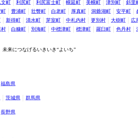
礼文町
利尻町
利尻富士町
幌延町
美幌町
津別町
斜里
空町
豊浦町
壮瞥町
白老町
厚真町
洞爺湖町
安平町
町
新得町
清水町
芽室町
中札内村
更別村
大樹町
広
居村
白糠町
別海町
中標津町
標津町
羅臼町
色丹村
未来につなげるいきいき“よいち”
福島県
県
茨城県
群馬県
長野県