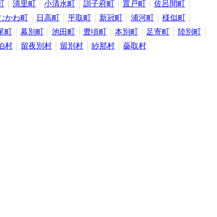
町
清里町
小清水町
訓子府町
置戸町
佐呂間町
むかわ町
日高町
平取町
新冠町
浦河町
様似町
尾町
幕別町
池田町
豊頃町
本別町
足寄町
陸別町
泊村
留夜別村
留別村
紗那村
蘂取村