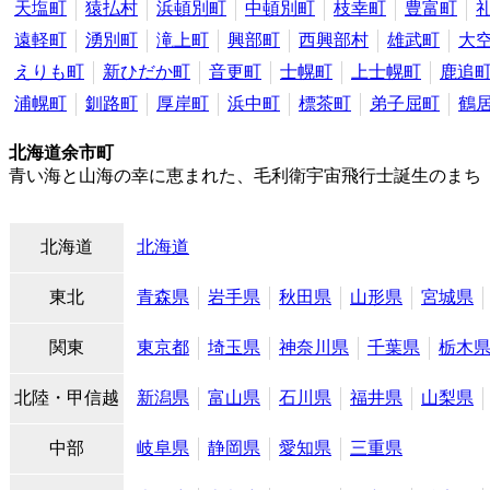
天塩町
猿払村
浜頓別町
中頓別町
枝幸町
豊富町
遠軽町
湧別町
滝上町
興部町
西興部村
雄武町
大
えりも町
新ひだか町
音更町
士幌町
上士幌町
鹿追
浦幌町
釧路町
厚岸町
浜中町
標茶町
弟子屈町
鶴
北海道余市町
青い海と山海の幸に恵まれた、毛利衛宇宙飛行士誕生のまち 
北海道
北海道
東北
青森県
岩手県
秋田県
山形県
宮城県
関東
東京都
埼玉県
神奈川県
千葉県
栃木
北陸・甲信越
新潟県
富山県
石川県
福井県
山梨県
中部
岐阜県
静岡県
愛知県
三重県