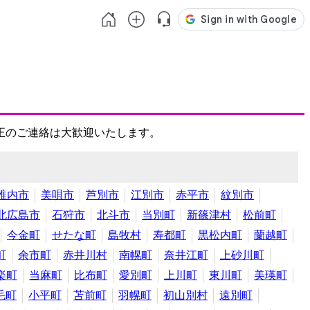
正のご連絡は大歓迎いたします。
稚内市
美唄市
芦別市
江別市
赤平市
紋別市
北広島市
石狩市
北斗市
当別町
新篠津村
松前町
今金町
せたな町
島牧村
寿都町
黒松内町
蘭越町
町
余市町
赤井川村
南幌町
奈井江町
上砂川町
楽町
当麻町
比布町
愛別町
上川町
東川町
美瑛町
毛町
小平町
苫前町
羽幌町
初山別村
遠別町