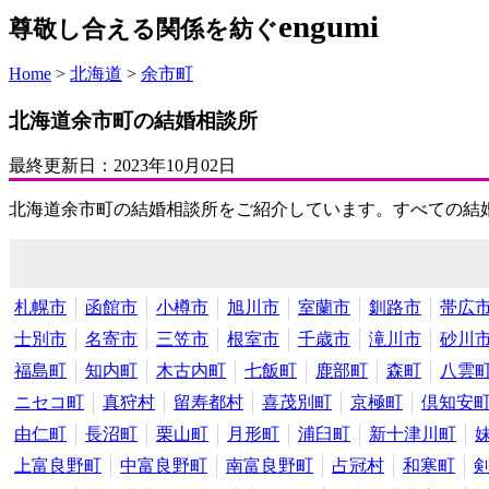
engumi
尊敬し合える関係を紡ぐ
Home
>
北海道
>
余市町
北海道余市町の結婚相談所
最終更新日：
2023年10月02日
北海道余市町の結婚相談所をご紹介しています。すべての結
札幌市
函館市
小樽市
旭川市
室蘭市
釧路市
帯広
士別市
名寄市
三笠市
根室市
千歳市
滝川市
砂川
福島町
知内町
木古内町
七飯町
鹿部町
森町
八雲
ニセコ町
真狩村
留寿都村
喜茂別町
京極町
倶知安
由仁町
長沼町
栗山町
月形町
浦臼町
新十津川町
上富良野町
中富良野町
南富良野町
占冠村
和寒町