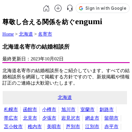
engumi
尊敬し合える関係を紡ぐ
Home
>
北海道
>
名寄市
北海道名寄市の結婚相談所
最終更新日：
2023年10月02日
北海道名寄市の結婚相談所をご紹介しています。すべての結
婚相談所を網羅して掲載する方針ですので、新規掲載や情報
訂正のご連絡は大歓迎いたします。
北海道
札幌市
函館市
小樽市
旭川市
室蘭市
釧路市
帯広市
北見市
夕張市
岩見沢市
網走市
留萌市
苫小牧市
稚内市
美唄市
芦別市
江別市
赤平市