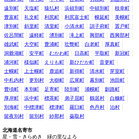
遠別町
天塩町
猿払村
浜頓別町
中頓別町
枝幸町
豊富町
礼文町
利尻町
利尻富士町
幌延町
美幌町
津別町
斜里町
清里町
小清水町
訓子府町
置戸町
佐呂間町
遠軽町
湧別町
滝上町
興部町
西興部村
雄武町
大空町
豊浦町
壮瞥町
白老町
厚真町
洞爺湖町
安平町
むかわ町
日高町
平取町
新冠町
浦河町
様似町
えりも町
新ひだか町
音更町
士幌町
上士幌町
鹿追町
新得町
清水町
芽室町
中札内村
更別村
大樹町
広尾町
幕別町
池田町
豊頃町
本別町
足寄町
陸別町
浦幌町
釧路町
厚岸町
浜中町
標茶町
弟子屈町
鶴居村
白糠町
別海町
中標津町
標津町
羅臼町
色丹村
泊村
留夜別村
留別村
紗那村
蘂取村
北海道名寄市
星・雪・きらめき 緑の里なよろ