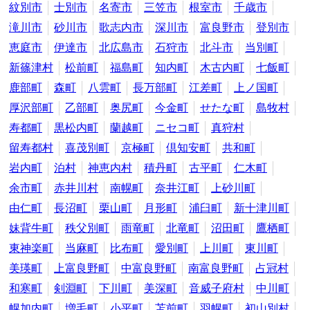
紋別市
士別市
名寄市
三笠市
根室市
千歳市
滝川市
砂川市
歌志内市
深川市
富良野市
登別市
恵庭市
伊達市
北広島市
石狩市
北斗市
当別町
新篠津村
松前町
福島町
知内町
木古内町
七飯町
鹿部町
森町
八雲町
長万部町
江差町
上ノ国町
厚沢部町
乙部町
奥尻町
今金町
せたな町
島牧村
寿都町
黒松内町
蘭越町
ニセコ町
真狩村
留寿都村
喜茂別町
京極町
倶知安町
共和町
岩内町
泊村
神恵内村
積丹町
古平町
仁木町
余市町
赤井川村
南幌町
奈井江町
上砂川町
由仁町
長沼町
栗山町
月形町
浦臼町
新十津川町
妹背牛町
秩父別町
雨竜町
北竜町
沼田町
鷹栖町
東神楽町
当麻町
比布町
愛別町
上川町
東川町
美瑛町
上富良野町
中富良野町
南富良野町
占冠村
和寒町
剣淵町
下川町
美深町
音威子府村
中川町
幌加内町
増毛町
小平町
苫前町
羽幌町
初山別村