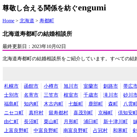
engumi
尊敬し合える関係を紡ぐ
Home
>
北海道
>
寿都町
北海道寿都町の結婚相談所
最終更新日：
2023年10月02日
北海道寿都町の結婚相談所をご紹介しています。すべての結
札幌市
函館市
小樽市
旭川市
室蘭市
釧路市
帯広
士別市
名寄市
三笠市
根室市
千歳市
滝川市
砂川
福島町
知内町
木古内町
七飯町
鹿部町
森町
八雲
ニセコ町
真狩村
留寿都村
喜茂別町
京極町
倶知安
由仁町
長沼町
栗山町
月形町
浦臼町
新十津川町
上富良野町
中富良野町
南富良野町
占冠村
和寒町