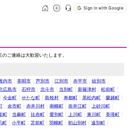
正のご連絡は大歓迎いたします。
稚内市
美唄市
芦別市
江別市
赤平市
紋別市
北広島市
石狩市
北斗市
当別町
新篠津村
松前町
今金町
せたな町
島牧村
寿都町
黒松内町
蘭越町
町
余市町
赤井川村
南幌町
奈井江町
上砂川町
楽町
当麻町
比布町
愛別町
上川町
東川町
美瑛町
毛町
小平町
苫前町
羽幌町
初山別村
遠別町