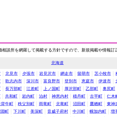
婚相談所を網羅して掲載する方針ですので、新規掲載や情報訂
北海道
市
北見市
夕張市
岩見沢市
網走市
留萌市
苫小牧市
市
歌志内市
深川市
富良野市
登別市
恵庭市
伊達市
町
長万部町
江差町
上ノ国町
厚沢部町
乙部町
奥尻町
町
共和町
岩内町
泊村
神恵内村
積丹町
古平町
仁木
妹背牛町
秩父別町
雨竜町
北竜町
沼田町
鷹栖町
東神
剣淵町
下川町
美深町
音威子府村
中川町
幌加内町
増