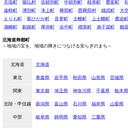
天塩町
猿払村
浜頓別町
中頓別町
枝幸町
豊富町
遠軽町
湧別町
滝上町
興部町
西興部村
雄武町
大
えりも町
新ひだか町
音更町
士幌町
上士幌町
鹿追
浦幌町
釧路町
厚岸町
浜中町
標茶町
弟子屈町
鶴
北海道寿都町
～地域の宝を、地域の輝きにつなげる安らぎのまち～
北海道
北海道
東北
青森県
岩手県
秋田県
山形県
宮城県
関東
東京都
埼玉県
神奈川県
千葉県
栃木
北陸・甲信越
新潟県
富山県
石川県
福井県
山梨県
中部
岐阜県
静岡県
愛知県
三重県