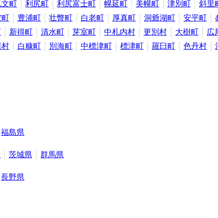
礼文町
利尻町
利尻富士町
幌延町
美幌町
津別町
斜里
空町
豊浦町
壮瞥町
白老町
厚真町
洞爺湖町
安平町
町
新得町
清水町
芽室町
中札内村
更別村
大樹町
広
居村
白糠町
別海町
中標津町
標津町
羅臼町
色丹村
福島県
県
茨城県
群馬県
長野県