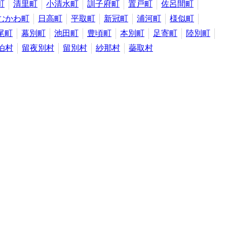
町
清里町
小清水町
訓子府町
置戸町
佐呂間町
むかわ町
日高町
平取町
新冠町
浦河町
様似町
尾町
幕別町
池田町
豊頃町
本別町
足寄町
陸別町
泊村
留夜別村
留別村
紗那村
蘂取村