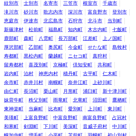
紋別市
士別市
名寄市
三笠市
根室市
千歳市
滝川市
砂川市
歌志内市
深川市
富良野市
登別市
恵庭市
伊達市
北広島市
石狩市
北斗市
当別町
新篠津村
松前町
福島町
知内町
木古内町
七飯町
鹿部町
森町
八雲町
長万部町
江差町
上ノ国町
厚沢部町
乙部町
奥尻町
今金町
せたな町
島牧村
寿都町
黒松内町
蘭越町
ニセコ町
真狩村
留寿都村
喜茂別町
京極町
倶知安町
共和町
岩内町
泊村
神恵内村
積丹町
古平町
仁木町
余市町
赤井川村
南幌町
奈井江町
上砂川町
由仁町
長沼町
栗山町
月形町
浦臼町
新十津川町
妹背牛町
秩父別町
雨竜町
北竜町
沼田町
鷹栖町
東神楽町
当麻町
比布町
愛別町
上川町
東川町
美瑛町
上富良野町
中富良野町
南富良野町
占冠村
和寒町
剣淵町
下川町
美深町
音威子府村
中川町
幌加内町
増毛町
小平町
苫前町
羽幌町
初山別村