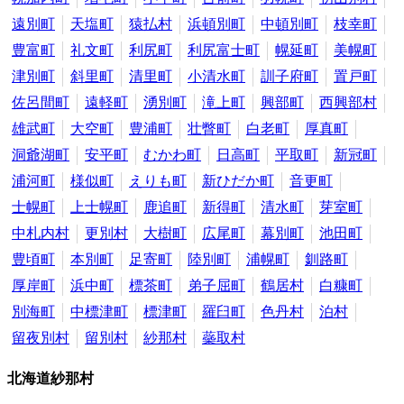
遠別町
天塩町
猿払村
浜頓別町
中頓別町
枝幸町
豊富町
礼文町
利尻町
利尻富士町
幌延町
美幌町
津別町
斜里町
清里町
小清水町
訓子府町
置戸町
佐呂間町
遠軽町
湧別町
滝上町
興部町
西興部村
雄武町
大空町
豊浦町
壮瞥町
白老町
厚真町
洞爺湖町
安平町
むかわ町
日高町
平取町
新冠町
浦河町
様似町
えりも町
新ひだか町
音更町
士幌町
上士幌町
鹿追町
新得町
清水町
芽室町
中札内村
更別村
大樹町
広尾町
幕別町
池田町
豊頃町
本別町
足寄町
陸別町
浦幌町
釧路町
厚岸町
浜中町
標茶町
弟子屈町
鶴居村
白糠町
別海町
中標津町
標津町
羅臼町
色丹村
泊村
留夜別村
留別村
紗那村
蘂取村
北海道紗那村