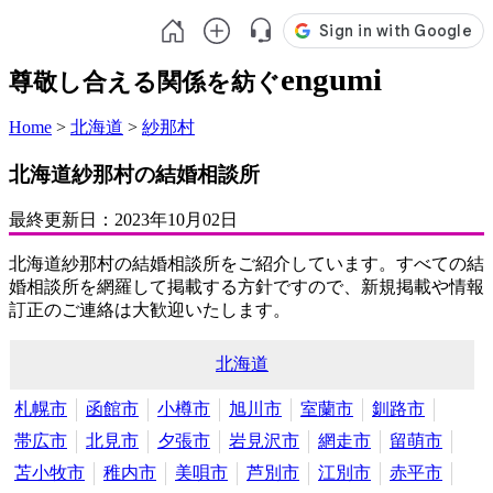
engumi
尊敬し合える関係を紡ぐ
Home
>
北海道
>
紗那村
北海道紗那村の結婚相談所
最終更新日：
2023年10月02日
北海道紗那村の結婚相談所をご紹介しています。すべての結
婚相談所を網羅して掲載する方針ですので、新規掲載や情報
訂正のご連絡は大歓迎いたします。
北海道
札幌市
函館市
小樽市
旭川市
室蘭市
釧路市
帯広市
北見市
夕張市
岩見沢市
網走市
留萌市
苫小牧市
稚内市
美唄市
芦別市
江別市
赤平市