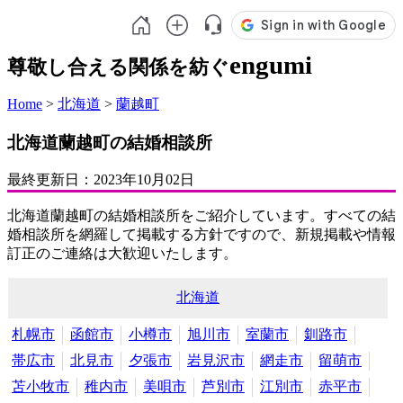
engumi
尊敬し合える関係を紡ぐ
Home
>
北海道
>
蘭越町
北海道蘭越町の結婚相談所
最終更新日：
2023年10月02日
北海道蘭越町の結婚相談所をご紹介しています。すべての結
婚相談所を網羅して掲載する方針ですので、新規掲載や情報
訂正のご連絡は大歓迎いたします。
北海道
札幌市
函館市
小樽市
旭川市
室蘭市
釧路市
帯広市
北見市
夕張市
岩見沢市
網走市
留萌市
苫小牧市
稚内市
美唄市
芦別市
江別市
赤平市