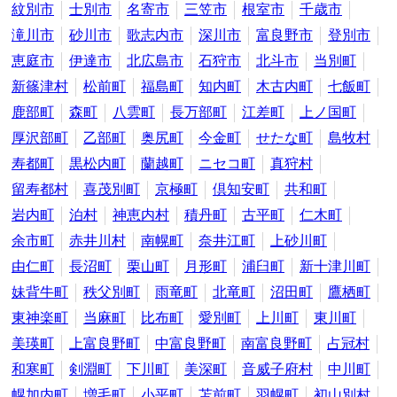
紋別市
士別市
名寄市
三笠市
根室市
千歳市
滝川市
砂川市
歌志内市
深川市
富良野市
登別市
恵庭市
伊達市
北広島市
石狩市
北斗市
当別町
新篠津村
松前町
福島町
知内町
木古内町
七飯町
鹿部町
森町
八雲町
長万部町
江差町
上ノ国町
厚沢部町
乙部町
奥尻町
今金町
せたな町
島牧村
寿都町
黒松内町
蘭越町
ニセコ町
真狩村
留寿都村
喜茂別町
京極町
倶知安町
共和町
岩内町
泊村
神恵内村
積丹町
古平町
仁木町
余市町
赤井川村
南幌町
奈井江町
上砂川町
由仁町
長沼町
栗山町
月形町
浦臼町
新十津川町
妹背牛町
秩父別町
雨竜町
北竜町
沼田町
鷹栖町
東神楽町
当麻町
比布町
愛別町
上川町
東川町
美瑛町
上富良野町
中富良野町
南富良野町
占冠村
和寒町
剣淵町
下川町
美深町
音威子府村
中川町
幌加内町
増毛町
小平町
苫前町
羽幌町
初山別村