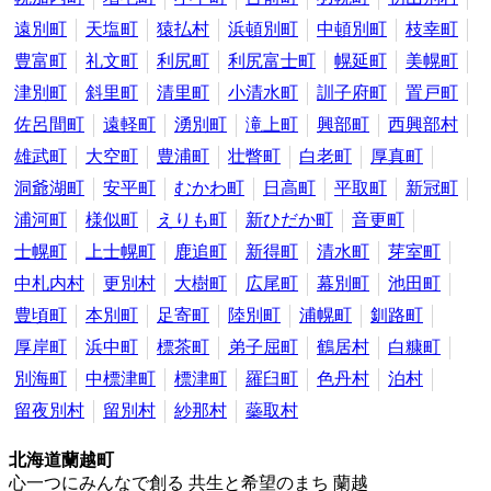
遠別町
天塩町
猿払村
浜頓別町
中頓別町
枝幸町
豊富町
礼文町
利尻町
利尻富士町
幌延町
美幌町
津別町
斜里町
清里町
小清水町
訓子府町
置戸町
佐呂間町
遠軽町
湧別町
滝上町
興部町
西興部村
雄武町
大空町
豊浦町
壮瞥町
白老町
厚真町
洞爺湖町
安平町
むかわ町
日高町
平取町
新冠町
浦河町
様似町
えりも町
新ひだか町
音更町
士幌町
上士幌町
鹿追町
新得町
清水町
芽室町
中札内村
更別村
大樹町
広尾町
幕別町
池田町
豊頃町
本別町
足寄町
陸別町
浦幌町
釧路町
厚岸町
浜中町
標茶町
弟子屈町
鶴居村
白糠町
別海町
中標津町
標津町
羅臼町
色丹村
泊村
留夜別村
留別村
紗那村
蘂取村
北海道蘭越町
心一つにみんなで創る 共生と希望のまち 蘭越