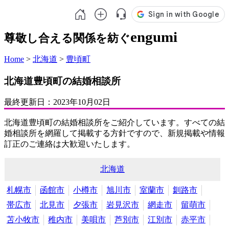
engumi
尊敬し合える関係を紡ぐ
Home
>
北海道
>
豊頃町
北海道豊頃町の結婚相談所
最終更新日：
2023年10月02日
北海道豊頃町の結婚相談所をご紹介しています。すべての結
婚相談所を網羅して掲載する方針ですので、新規掲載や情報
訂正のご連絡は大歓迎いたします。
北海道
札幌市
函館市
小樽市
旭川市
室蘭市
釧路市
帯広市
北見市
夕張市
岩見沢市
網走市
留萌市
苫小牧市
稚内市
美唄市
芦別市
江別市
赤平市