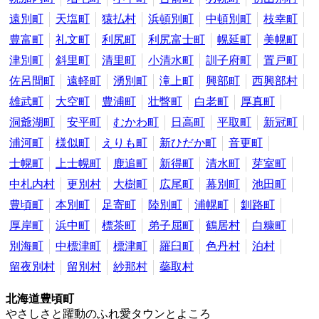
遠別町
天塩町
猿払村
浜頓別町
中頓別町
枝幸町
豊富町
礼文町
利尻町
利尻富士町
幌延町
美幌町
津別町
斜里町
清里町
小清水町
訓子府町
置戸町
佐呂間町
遠軽町
湧別町
滝上町
興部町
西興部村
雄武町
大空町
豊浦町
壮瞥町
白老町
厚真町
洞爺湖町
安平町
むかわ町
日高町
平取町
新冠町
浦河町
様似町
えりも町
新ひだか町
音更町
士幌町
上士幌町
鹿追町
新得町
清水町
芽室町
中札内村
更別村
大樹町
広尾町
幕別町
池田町
豊頃町
本別町
足寄町
陸別町
浦幌町
釧路町
厚岸町
浜中町
標茶町
弟子屈町
鶴居村
白糠町
別海町
中標津町
標津町
羅臼町
色丹村
泊村
留夜別村
留別村
紗那村
蘂取村
北海道豊頃町
やさしさと躍動のふれ愛タウンとよころ