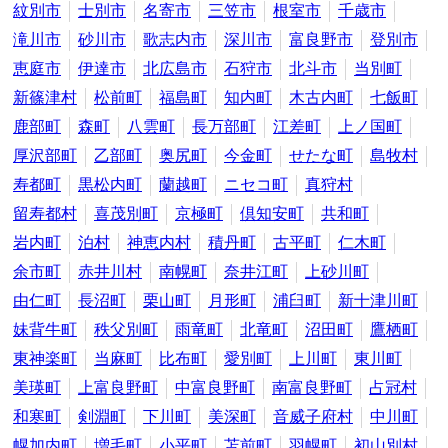
紋別市
士別市
名寄市
三笠市
根室市
千歳市
滝川市
砂川市
歌志内市
深川市
富良野市
登別市
恵庭市
伊達市
北広島市
石狩市
北斗市
当別町
新篠津村
松前町
福島町
知内町
木古内町
七飯町
鹿部町
森町
八雲町
長万部町
江差町
上ノ国町
厚沢部町
乙部町
奥尻町
今金町
せたな町
島牧村
寿都町
黒松内町
蘭越町
ニセコ町
真狩村
留寿都村
喜茂別町
京極町
倶知安町
共和町
岩内町
泊村
神恵内村
積丹町
古平町
仁木町
余市町
赤井川村
南幌町
奈井江町
上砂川町
由仁町
長沼町
栗山町
月形町
浦臼町
新十津川町
妹背牛町
秩父別町
雨竜町
北竜町
沼田町
鷹栖町
東神楽町
当麻町
比布町
愛別町
上川町
東川町
美瑛町
上富良野町
中富良野町
南富良野町
占冠村
和寒町
剣淵町
下川町
美深町
音威子府村
中川町
幌加内町
増毛町
小平町
苫前町
羽幌町
初山別村