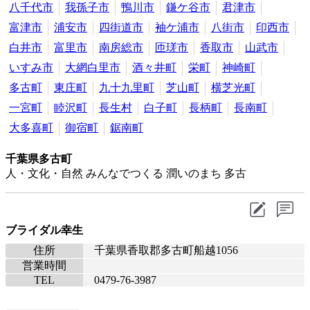
八千代市
我孫子市
鴨川市
鎌ケ谷市
君津市
富津市
浦安市
四街道市
袖ケ浦市
八街市
印西市
白井市
富里市
南房総市
匝瑳市
香取市
山武市
いすみ市
大網白里市
酒々井町
栄町
神崎町
多古町
東庄町
九十九里町
芝山町
横芝光町
一宮町
睦沢町
長生村
白子町
長柄町
長南町
大多喜町
御宿町
鋸南町
千葉県多古町
人・文化・自然 みんなでつくる 潤いのまち 多古
ブライダル幸生
住所
千葉県香取郡多古町船越1056
営業時間
TEL
0479-76-3987