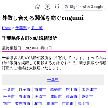
engumi
尊敬し合える関係を紡ぐ
Home
>
千葉県
>
多古町
千葉県多古町の結婚相談所
最終更新日：
2023年10月02日
千葉県多古町の結婚相談所をご紹介しています。すべての結
婚相談所を網羅して掲載する方針ですので、新規掲載や情報
訂正のご連絡は大歓迎いたします。
千葉県
千葉市
銚子市
市川市
船橋市
館山市
木更津市
松戸市
野田市
茂原市
成田市
佐倉市
東金市
旭市
習志野市
柏市
勝浦市
市原市
流山市