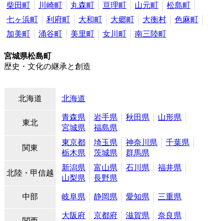
柴田町
川崎町
丸森町
亘理町
山元町
松島町
七ヶ浜町
利府町
大和町
大郷町
大衡村
色麻町
加美町
涌谷町
美里町
女川町
南三陸町
宮城県松島町
歴史・文化の継承と創造
北海道
北海道
青森県
岩手県
秋田県
山形県
東北
宮城県
福島県
東京都
埼玉県
神奈川県
千葉県
関東
栃木県
茨城県
群馬県
新潟県
富山県
石川県
福井県
北陸・甲信越
山梨県
長野県
中部
岐阜県
静岡県
愛知県
三重県
大阪府
京都府
滋賀県
奈良県
関西