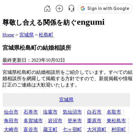
engumi
尊敬し合える関係を紡ぐ
Home
>
宮城県
>
松島町
宮城県松島町の結婚相談所
最終更新日：
2023年10月02日
宮城県松島町の結婚相談所をご紹介しています。すべての結
婚相談所を網羅して掲載する方針ですので、新規掲載や情報
訂正のご連絡は大歓迎いたします。
宮城県
仙台市
石巻市
塩竈市
気仙沼市
白石市
名取市
角田市
多賀城市
岩沼市
登米市
栗原市
東松島市
大崎市
富谷市
蔵王町
七ヶ宿町
大河原町
村田町