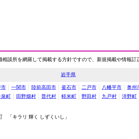
婚相談所を網羅して掲載する方針ですので、新規掲載や情報訂
岩手県
野市
一関市
陸前高田市
釜石市
二戸市
八幡平市
奥州
岩泉町
田野畑村
普代村
軽米町
野田村
九戸村
洋野町
 「キラリ 輝く しずくいし」