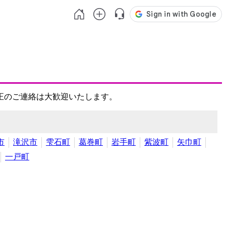
正のご連絡は大歓迎いたします。
市
滝沢市
雫石町
葛巻町
岩手町
紫波町
矢巾町
一戸町