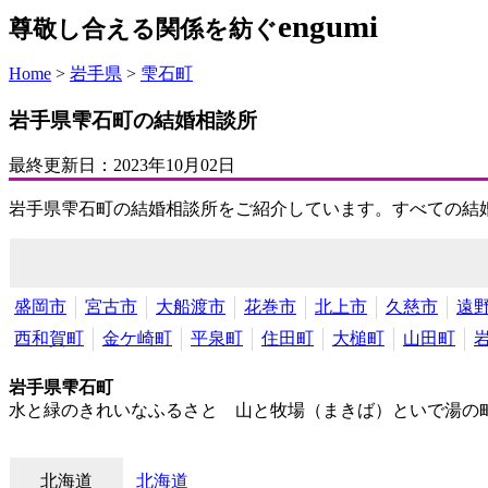
engumi
尊敬し合える関係を紡ぐ
Home
>
岩手県
>
雫石町
岩手県雫石町の結婚相談所
最終更新日：
2023年10月02日
岩手県雫石町の結婚相談所をご紹介しています。すべての結
盛岡市
宮古市
大船渡市
花巻市
北上市
久慈市
遠
西和賀町
金ケ崎町
平泉町
住田町
大槌町
山田町
岩手県雫石町
水と緑のきれいなふるさと 山と牧場（まきば）といで湯の町
北海道
北海道