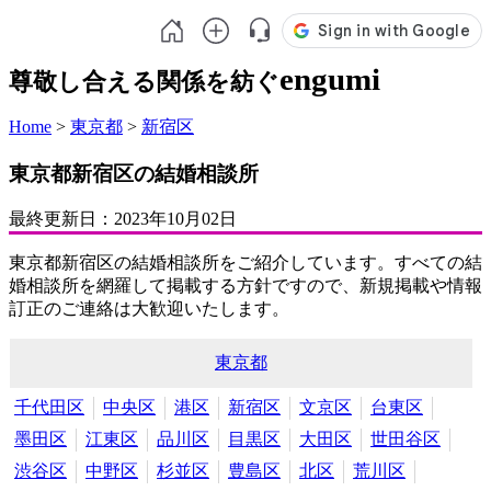
engumi
尊敬し合える関係を紡ぐ
Home
>
東京都
>
新宿区
東京都新宿区の結婚相談所
最終更新日：
2023年10月02日
東京都新宿区の結婚相談所をご紹介しています。すべての結
婚相談所を網羅して掲載する方針ですので、新規掲載や情報
訂正のご連絡は大歓迎いたします。
東京都
千代田区
中央区
港区
新宿区
文京区
台東区
墨田区
江東区
品川区
目黒区
大田区
世田谷区
渋谷区
中野区
杉並区
豊島区
北区
荒川区