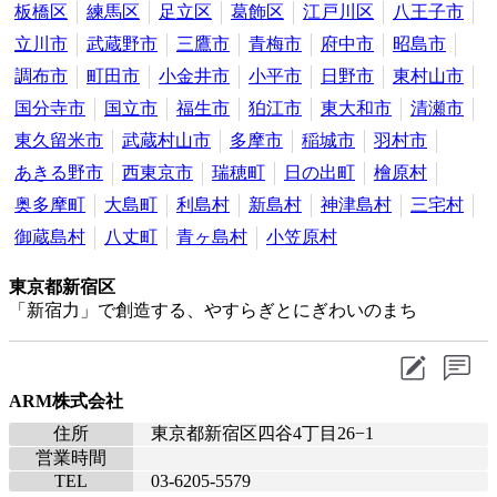
板橋区
練馬区
足立区
葛飾区
江戸川区
八王子市
立川市
武蔵野市
三鷹市
青梅市
府中市
昭島市
調布市
町田市
小金井市
小平市
日野市
東村山市
国分寺市
国立市
福生市
狛江市
東大和市
清瀬市
東久留米市
武蔵村山市
多摩市
稲城市
羽村市
あきる野市
西東京市
瑞穂町
日の出町
檜原村
奥多摩町
大島町
利島村
新島村
神津島村
三宅村
御蔵島村
八丈町
青ヶ島村
小笠原村
東京都新宿区
「新宿力」で創造する、やすらぎとにぎわいのまち
ARM株式会社
住所
東京都新宿区四谷4丁目26−1
営業時間
TEL
03-6205-5579