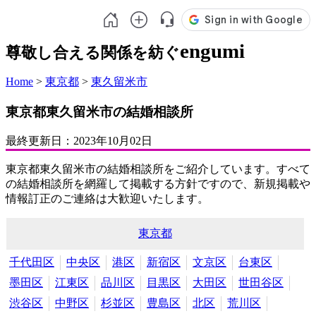
engumi
尊敬し合える関係を紡ぐ
Home
>
東京都
>
東久留米市
東京都東久留米市の結婚相談所
最終更新日：
2023年10月02日
東京都東久留米市の結婚相談所をご紹介しています。すべて
の結婚相談所を網羅して掲載する方針ですので、新規掲載や
情報訂正のご連絡は大歓迎いたします。
東京都
千代田区
中央区
港区
新宿区
文京区
台東区
墨田区
江東区
品川区
目黒区
大田区
世田谷区
渋谷区
中野区
杉並区
豊島区
北区
荒川区