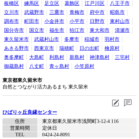
板橋区
練馬区
足立区
葛飾区
江戸川区
八王子市
立川市
武蔵野市
三鷹市
青梅市
府中市
昭島市
調布市
町田市
小金井市
小平市
日野市
東村山市
国分寺市
国立市
福生市
狛江市
東大和市
清瀬市
東久留米市
武蔵村山市
多摩市
稲城市
羽村市
あきる野市
西東京市
瑞穂町
日の出町
檜原村
奥多摩町
大島町
利島村
新島村
神津島村
三宅村
御蔵島村
八丈町
青ヶ島村
小笠原村
東京都東久留米市
自然とつながり活力あるまち 東久留米
ひばりヶ丘良縁センター
住所
東京都東久留米市浅間町3-12-4 116
営業時間
定休日
TEL
0424-24-8091