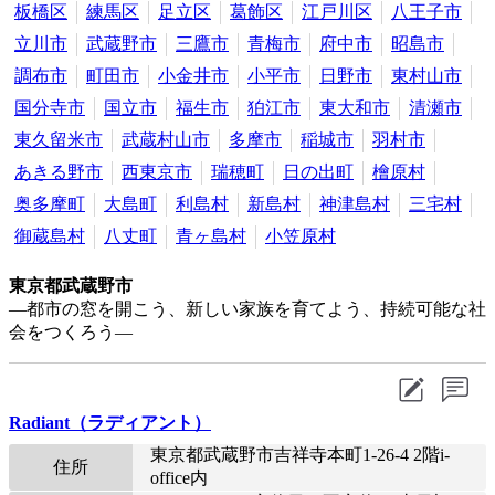
板橋区
練馬区
足立区
葛飾区
江戸川区
八王子市
立川市
武蔵野市
三鷹市
青梅市
府中市
昭島市
調布市
町田市
小金井市
小平市
日野市
東村山市
国分寺市
国立市
福生市
狛江市
東大和市
清瀬市
東久留米市
武蔵村山市
多摩市
稲城市
羽村市
あきる野市
西東京市
瑞穂町
日の出町
檜原村
奥多摩町
大島町
利島村
新島村
神津島村
三宅村
御蔵島村
八丈町
青ヶ島村
小笠原村
東京都武蔵野市
―都市の窓を開こう、新しい家族を育てよう、持続可能な社
会をつくろう―
Radiant（ラディアント）
東京都武蔵野市吉祥寺本町1-26-4 2階i-
住所
office内