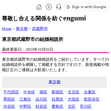
engumi
尊敬し合える関係を紡ぐ
Home
>
東京都
>
武蔵野市
東京都武蔵野市の結婚相談所
最終更新日：
2023年10月02日
東京都武蔵野市の結婚相談所をご紹介しています。すべての
結婚相談所を網羅して掲載する方針ですので、新規掲載や情
報訂正のご連絡は大歓迎いたします。
東京都
千代田区
中央区
港区
新宿区
文京区
台東区
墨田区
江東区
品川区
目黒区
大田区
世田谷区
渋谷区
中野区
杉並区
豊島区
北区
荒川区