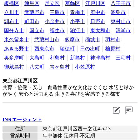
板橋区
練馬区
足立区
葛飾区
江戸川区
八王子市
立川市
武蔵野市
三鷹市
青梅市
府中市
昭島市
調布市
町田市
小金井市
小平市
日野市
東村山市
国分寺市
国立市
福生市
狛江市
東大和市
清瀬市
東久留米市
武蔵村山市
多摩市
稲城市
羽村市
あきる野市
西東京市
瑞穂町
日の出町
檜原村
奥多摩町
大島町
利島村
新島村
神津島村
三宅村
御蔵島村
八丈町
青ヶ島村
小笠原村
東京都江戸川区
共育・協働・安心 創造性豊かな文化はぐくむ 水辺と緑か
がやく 安心と活力ある 生きる喜びを実感できる都市
INRエージェント
住所
東京都江戸川区西一之江4-5-13
営業時間
年中無休 定休日:不定期