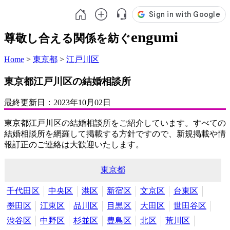
engumi
尊敬し合える関係を紡ぐ
Home
>
東京都
>
江戸川区
東京都江戸川区の結婚相談所
最終更新日：
2023年10月02日
東京都江戸川区の結婚相談所をご紹介しています。すべての
結婚相談所を網羅して掲載する方針ですので、新規掲載や情
報訂正のご連絡は大歓迎いたします。
東京都
千代田区
中央区
港区
新宿区
文京区
台東区
墨田区
江東区
品川区
目黒区
大田区
世田谷区
渋谷区
中野区
杉並区
豊島区
北区
荒川区