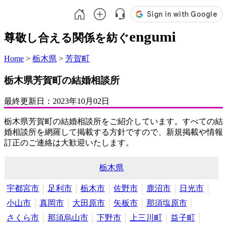
engumi
尊敬し合える関係を紡ぐ
Home
>
栃木県
>
芳賀町
栃木県芳賀町の結婚相談所
最終更新日：
2023年10月02日
栃木県芳賀町の結婚相談所をご紹介しています。すべての結
婚相談所を網羅して掲載する方針ですので、新規掲載や情報
訂正のご連絡は大歓迎いたします。
栃木県
宇都宮市
足利市
栃木市
佐野市
鹿沼市
日光市
小山市
真岡市
大田原市
矢板市
那須塩原市
さくら市
那須烏山市
下野市
上三川町
益子町