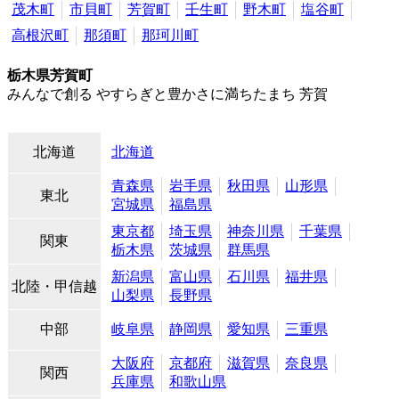
茂木町
市貝町
芳賀町
壬生町
野木町
塩谷町
高根沢町
那須町
那珂川町
栃木県芳賀町
みんなで創る やすらぎと豊かさに満ちたまち 芳賀
北海道
北海道
青森県
岩手県
秋田県
山形県
東北
宮城県
福島県
東京都
埼玉県
神奈川県
千葉県
関東
栃木県
茨城県
群馬県
新潟県
富山県
石川県
福井県
北陸・甲信越
山梨県
長野県
中部
岐阜県
静岡県
愛知県
三重県
大阪府
京都府
滋賀県
奈良県
関西
兵庫県
和歌山県