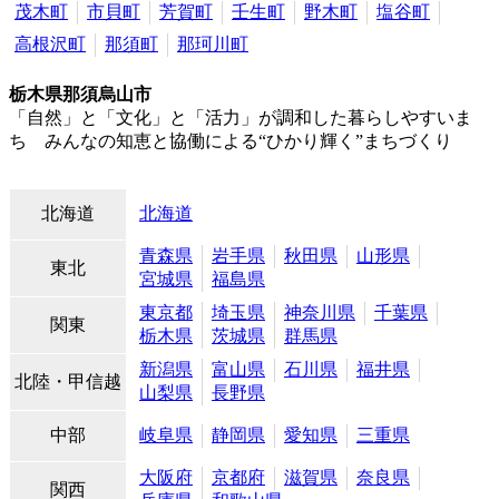
茂木町
市貝町
芳賀町
壬生町
野木町
塩谷町
高根沢町
那須町
那珂川町
栃木県那須烏山市
「自然」と「文化」と「活力」が調和した暮らしやすいま
ち みんなの知恵と協働による“ひかり輝く”まちづくり
北海道
北海道
青森県
岩手県
秋田県
山形県
東北
宮城県
福島県
東京都
埼玉県
神奈川県
千葉県
関東
栃木県
茨城県
群馬県
新潟県
富山県
石川県
福井県
北陸・甲信越
山梨県
長野県
中部
岐阜県
静岡県
愛知県
三重県
大阪府
京都府
滋賀県
奈良県
関西