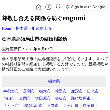
engumi
尊敬し合える関係を紡ぐ
Home
>
栃木県
>
那須烏山市
栃木県那須烏山市の結婚相談所
最終更新日：
2023年10月02日
栃木県那須烏山市の結婚相談所をご紹介しています。すべて
の結婚相談所を網羅して掲載する方針ですので、新規掲載や
情報訂正のご連絡は大歓迎いたします。
栃木県
宇都宮市
足利市
栃木市
佐野市
鹿沼市
日光市
小山市
真岡市
大田原市
矢板市
那須塩原市
さくら市
那須烏山市
下野市
上三川町
益子町