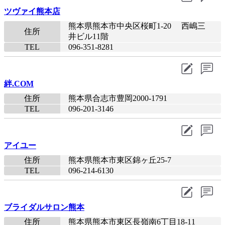
ツヴァイ熊本店
熊本県熊本市中央区桜町1-20 西嶋三
住所
井ビル11階
TEL
096-351-8281​
絆.COM
住所
熊本県合志市豊岡2000-1791
TEL
096-201-3146​
アイユー
住所
熊本県熊本市東区錦ヶ丘25-7
TEL
096-214-6130​
ブライダルサロン熊本
住所
熊本県熊本市東区長嶺南6丁目18-11