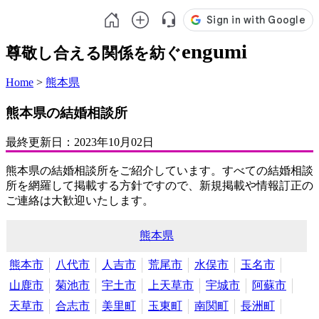
engumi
尊敬し合える関係を紡ぐ
Home
>
熊本県
熊本県の結婚相談所
最終更新日：
2023年10月02日
熊本県の結婚相談所をご紹介しています。すべての結婚相談
所を網羅して掲載する方針ですので、新規掲載や情報訂正の
ご連絡は大歓迎いたします。
熊本県
熊本市
八代市
人吉市
荒尾市
水俣市
玉名市
山鹿市
菊池市
宇土市
上天草市
宇城市
阿蘇市
天草市
合志市
美里町
玉東町
南関町
長洲町