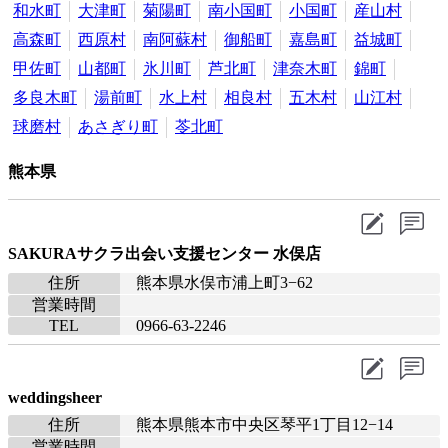
和水町
大津町
菊陽町
南小国町
小国町
産山村
高森町
西原村
南阿蘇村
御船町
嘉島町
益城町
甲佐町
山都町
氷川町
芦北町
津奈木町
錦町
多良木町
湯前町
水上村
相良村
五木村
山江村
球磨村
あさぎり町
苓北町
熊本県
SAKURAサクラ出会い支援センター 水俣店
住所
熊本県水俣市浦上町3−62
営業時間
TEL
0966-63-2246
weddingsheer
住所
熊本県熊本市中央区琴平1丁目12−14
営業時間