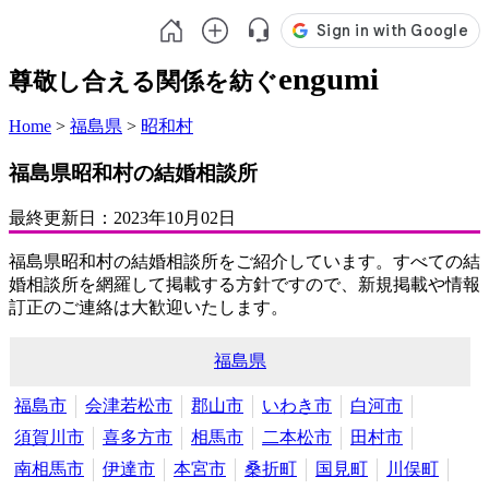
engumi
尊敬し合える関係を紡ぐ
Home
>
福島県
>
昭和村
福島県昭和村の結婚相談所
最終更新日：
2023年10月02日
福島県昭和村の結婚相談所をご紹介しています。すべての結
婚相談所を網羅して掲載する方針ですので、新規掲載や情報
訂正のご連絡は大歓迎いたします。
福島県
福島市
会津若松市
郡山市
いわき市
白河市
須賀川市
喜多方市
相馬市
二本松市
田村市
南相馬市
伊達市
本宮市
桑折町
国見町
川俣町