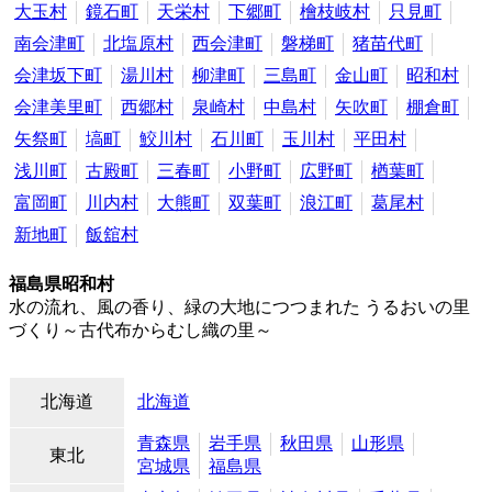
大玉村
鏡石町
天栄村
下郷町
檜枝岐村
只見町
南会津町
北塩原村
西会津町
磐梯町
猪苗代町
会津坂下町
湯川村
柳津町
三島町
金山町
昭和村
会津美里町
西郷村
泉崎村
中島村
矢吹町
棚倉町
矢祭町
塙町
鮫川村
石川町
玉川村
平田村
浅川町
古殿町
三春町
小野町
広野町
楢葉町
富岡町
川内村
大熊町
双葉町
浪江町
葛尾村
新地町
飯舘村
福島県昭和村
水の流れ、風の香り、緑の大地につつまれた うるおいの里
づくり～古代布からむし織の里～
北海道
北海道
青森県
岩手県
秋田県
山形県
東北
宮城県
福島県