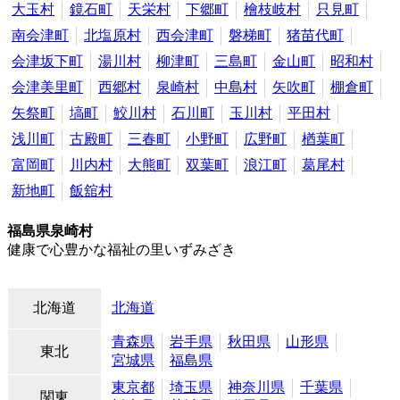
大玉村
鏡石町
天栄村
下郷町
檜枝岐村
只見町
南会津町
北塩原村
西会津町
磐梯町
猪苗代町
会津坂下町
湯川村
柳津町
三島町
金山町
昭和村
会津美里町
西郷村
泉崎村
中島村
矢吹町
棚倉町
矢祭町
塙町
鮫川村
石川町
玉川村
平田村
浅川町
古殿町
三春町
小野町
広野町
楢葉町
富岡町
川内村
大熊町
双葉町
浪江町
葛尾村
新地町
飯舘村
福島県泉崎村
健康で心豊かな福祉の里いずみざき
北海道
北海道
青森県
岩手県
秋田県
山形県
東北
宮城県
福島県
東京都
埼玉県
神奈川県
千葉県
関東