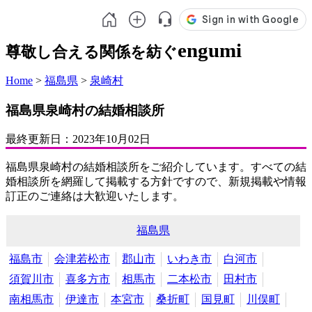
engumi
尊敬し合える関係を紡ぐ
Home
>
福島県
>
泉崎村
福島県泉崎村の結婚相談所
最終更新日：
2023年10月02日
福島県泉崎村の結婚相談所をご紹介しています。すべての結
婚相談所を網羅して掲載する方針ですので、新規掲載や情報
訂正のご連絡は大歓迎いたします。
福島県
福島市
会津若松市
郡山市
いわき市
白河市
須賀川市
喜多方市
相馬市
二本松市
田村市
南相馬市
伊達市
本宮市
桑折町
国見町
川俣町