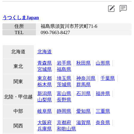
うつくしまJapan
住所
福島県須賀川市芹沢町71-6
TEL
090-7663-8427​
北海道
北海道
青森県
岩手県
秋田県
山形県
東北
宮城県
福島県
東京都
埼玉県
神奈川県
千葉県
関東
栃木県
茨城県
群馬県
新潟県
富山県
石川県
福井県
北陸・甲信越
山梨県
長野県
中部
岐阜県
静岡県
愛知県
三重県
大阪府
京都府
滋賀県
奈良県
関西
兵庫県
和歌山県