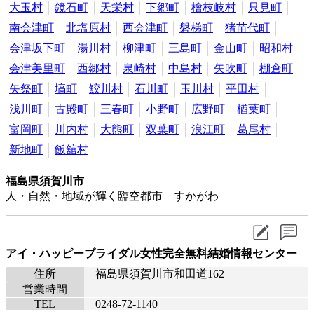
大玉村
鏡石町
天栄村
下郷町
檜枝岐村
只見町
南会津町
北塩原村
西会津町
磐梯町
猪苗代町
会津坂下町
湯川村
柳津町
三島町
金山町
昭和村
会津美里町
西郷村
泉崎村
中島村
矢吹町
棚倉町
矢祭町
塙町
鮫川村
石川町
玉川村
平田村
浅川町
古殿町
三春町
小野町
広野町
楢葉町
富岡町
川内村
大熊町
双葉町
浪江町
葛尾村
新地町
飯舘村
福島県須賀川市
人・自然・地域が輝く臨空都市 すかがわ
アイ・ハッピーブライダル女性完全無料結婚情報センター
住所
福島県須賀川市和田道162
営業時間
TEL
0248-72-1140