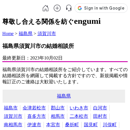
engumi
尊敬し合える関係を紡ぐ
Home
>
福島県
>
須賀川市
福島県須賀川市の結婚相談所
最終更新日：
2023年10月02日
福島県須賀川市の結婚相談所をご紹介しています。すべての
結婚相談所を網羅して掲載する方針ですので、新規掲載や情
報訂正のご連絡は大歓迎いたします。
福島県
福島市
会津若松市
郡山市
いわき市
白河市
須賀川市
喜多方市
相馬市
二本松市
田村市
南相馬市
伊達市
本宮市
桑折町
国見町
川俣町