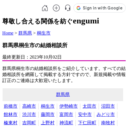
engumi
尊敬し合える関係を紡ぐ
Home
>
群馬県
>
桐生市
群馬県桐生市の結婚相談所
最終更新日：
2023年10月02日
群馬県桐生市の結婚相談所をご紹介しています。すべての結
婚相談所を網羅して掲載する方針ですので、新規掲載や情報
訂正のご連絡は大歓迎いたします。
群馬県
前橋市
高崎市
桐生市
伊勢崎市
太田市
沼田市
館林市
渋川市
藤岡市
富岡市
安中市
みどり市
榛東村
吉岡町
上野村
神流町
下仁田町
南牧村