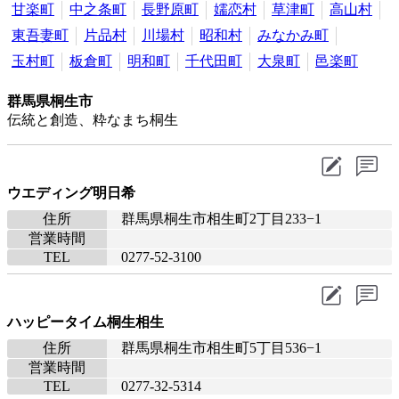
甘楽町
中之条町
長野原町
嬬恋村
草津町
高山村
東吾妻町
片品村
川場村
昭和村
みなかみ町
玉村町
板倉町
明和町
千代田町
大泉町
邑楽町
群馬県桐生市
伝統と創造、粋なまち桐生
ウエディング明日希
住所
群馬県桐生市相生町2丁目233−1
営業時間
TEL
0277-52-3100
ハッピータイム桐生相生
住所
群馬県桐生市相生町5丁目536−1
営業時間
TEL
0277-32-5314