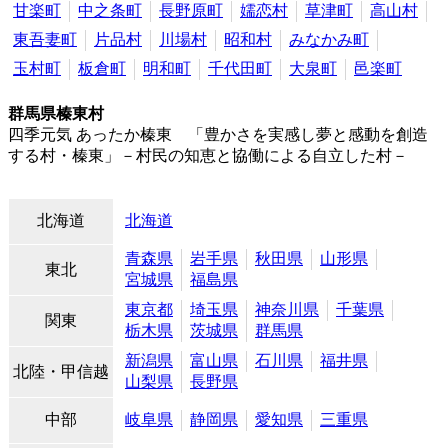
甘楽町
中之条町
長野原町
嬬恋村
草津町
高山村
東吾妻町
片品村
川場村
昭和村
みなかみ町
玉村町
板倉町
明和町
千代田町
大泉町
邑楽町
群馬県榛東村
四季元気 あったか榛東 「豊かさを実感し夢と感動を創造
する村・榛東」－村民の知恵と協働による自立した村－
北海道
北海道
青森県
岩手県
秋田県
山形県
東北
宮城県
福島県
東京都
埼玉県
神奈川県
千葉県
関東
栃木県
茨城県
群馬県
新潟県
富山県
石川県
福井県
北陸・甲信越
山梨県
長野県
中部
岐阜県
静岡県
愛知県
三重県