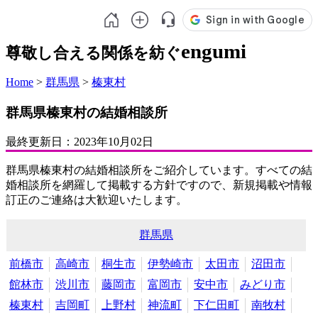
engumi
尊敬し合える関係を紡ぐ
Home
>
群馬県
>
榛東村
群馬県榛東村の結婚相談所
最終更新日：
2023年10月02日
群馬県榛東村の結婚相談所をご紹介しています。すべての結
婚相談所を網羅して掲載する方針ですので、新規掲載や情報
訂正のご連絡は大歓迎いたします。
群馬県
前橋市
高崎市
桐生市
伊勢崎市
太田市
沼田市
館林市
渋川市
藤岡市
富岡市
安中市
みどり市
榛東村
吉岡町
上野村
神流町
下仁田町
南牧村