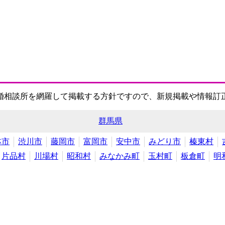
婚相談所を網羅して掲載する方針ですので、新規掲載や情報訂
群馬県
林市
渋川市
藤岡市
富岡市
安中市
みどり市
榛東村
片品村
川場村
昭和村
みなかみ町
玉村町
板倉町
明