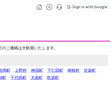
正のご連絡は大歓迎いたします。
吉岡町
上野村
神流町
下仁田町
南牧村
甘楽町
和町
千代田町
大泉町
邑楽町