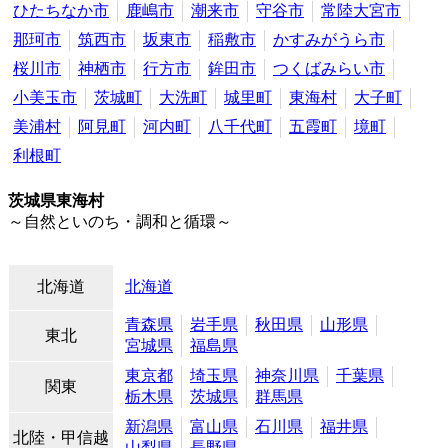
ひたちなか市
鹿嶋市
潮来市
守谷市
常陸大宮市
那珂市
筑西市
坂東市
稲敷市
かすみがうら市
桜川市
神栖市
行方市
鉾田市
つくばみらい市
小美玉市
茨城町
大洗町
城里町
東海村
大子町
美浦村
阿見町
河内町
八千代町
五霞町
境町
利根町
茨城県東海村
～自然といのち・調和と循環～
北海道
北海道
青森県
岩手県
秋田県
山形県
東北
宮城県
福島県
東京都
埼玉県
神奈川県
千葉県
関東
栃木県
茨城県
群馬県
新潟県
富山県
石川県
福井県
北陸・甲信越
山梨県
長野県