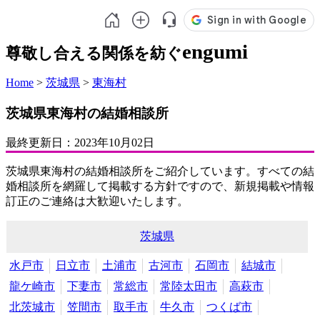
engumi
尊敬し合える関係を紡ぐ
Home
>
茨城県
>
東海村
茨城県東海村の結婚相談所
最終更新日：
2023年10月02日
茨城県東海村の結婚相談所をご紹介しています。すべての結
婚相談所を網羅して掲載する方針ですので、新規掲載や情報
訂正のご連絡は大歓迎いたします。
茨城県
水戸市
日立市
土浦市
古河市
石岡市
結城市
龍ケ崎市
下妻市
常総市
常陸太田市
高萩市
北茨城市
笠間市
取手市
牛久市
つくば市