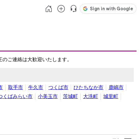
正のご連絡は大歓迎いたします。
市
取手市
牛久市
つくば市
ひたちなか市
鹿嶋市
つくばみらい市
小美玉市
茨城町
大洗町
城里町