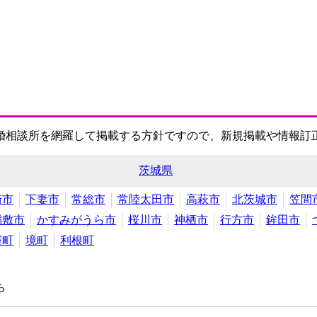
婚相談所を網羅して掲載する方針ですので、新規掲載や情報訂
茨城県
崎市
下妻市
常総市
常陸太田市
高萩市
北茨城市
笠間
稲敷市
かすみがうら市
桜川市
神栖市
行方市
鉾田市
霞町
境町
利根町
ち