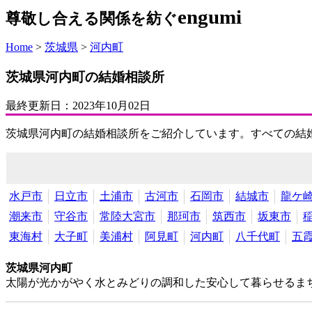
engumi
尊敬し合える関係を紡ぐ
Home
>
茨城県
>
河内町
茨城県河内町の結婚相談所
最終更新日：
2023年10月02日
茨城県河内町の結婚相談所をご紹介しています。すべての結
水戸市
日立市
土浦市
古河市
石岡市
結城市
龍ケ
潮来市
守谷市
常陸大宮市
那珂市
筑西市
坂東市
東海村
大子町
美浦村
阿見町
河内町
八千代町
五
茨城県河内町
太陽が光かがやく水とみどりの調和した安心して暮らせるま