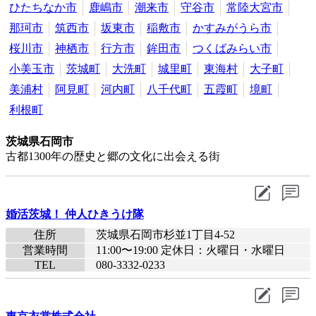
ひたちなか市
鹿嶋市
潮来市
守谷市
常陸大宮市
那珂市
筑西市
坂東市
稲敷市
かすみがうら市
桜川市
神栖市
行方市
鉾田市
つくばみらい市
小美玉市
茨城町
大洗町
城里町
東海村
大子町
美浦村
阿見町
河内町
八千代町
五霞町
境町
利根町
茨城県石岡市
古都1300年の歴史と郷の文化に出会える街
婚活茨城！ 仲人ひきうけ隊
住所
茨城県石岡市杉並1丁目4-52
営業時間
11:00〜19:00 定休日：火曜日・水曜日
TEL
080-3332-0233