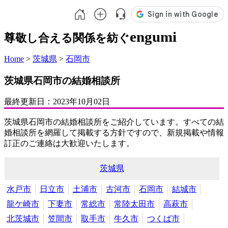
engumi
尊敬し合える関係を紡ぐ
Home
>
茨城県
>
石岡市
茨城県石岡市の結婚相談所
最終更新日：
2023年10月02日
茨城県石岡市の結婚相談所をご紹介しています。すべての結
婚相談所を網羅して掲載する方針ですので、新規掲載や情報
訂正のご連絡は大歓迎いたします。
茨城県
水戸市
日立市
土浦市
古河市
石岡市
結城市
龍ケ崎市
下妻市
常総市
常陸太田市
高萩市
北茨城市
笠間市
取手市
牛久市
つくば市