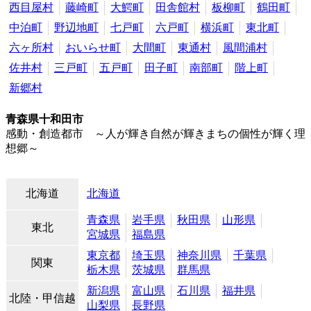
西目屋村
藤崎町
大鰐町
田舎館村
板柳町
鶴田町
中泊町
野辺地町
七戸町
六戸町
横浜町
東北町
六ヶ所村
おいらせ町
大間町
東通村
風間浦村
佐井村
三戸町
五戸町
田子町
南部町
階上町
新郷村
青森県十和田市
感動・創造都市 ～人が輝き自然が輝きまちの個性が輝く理
想郷～
北海道
北海道
青森県
岩手県
秋田県
山形県
東北
宮城県
福島県
東京都
埼玉県
神奈川県
千葉県
関東
栃木県
茨城県
群馬県
新潟県
富山県
石川県
福井県
北陸・甲信越
山梨県
長野県