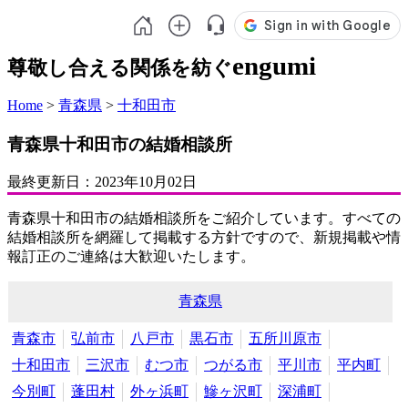
engumi
尊敬し合える関係を紡ぐ
Home
>
青森県
>
十和田市
青森県十和田市の結婚相談所
最終更新日：
2023年10月02日
青森県十和田市の結婚相談所をご紹介しています。すべての
結婚相談所を網羅して掲載する方針ですので、新規掲載や情
報訂正のご連絡は大歓迎いたします。
青森県
青森市
弘前市
八戸市
黒石市
五所川原市
十和田市
三沢市
むつ市
つがる市
平川市
平内町
今別町
蓬田村
外ヶ浜町
鰺ヶ沢町
深浦町